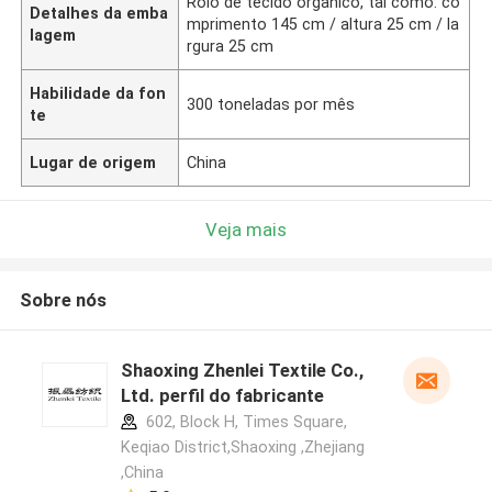
Rolo de tecido orgânico, tal como: co
Detalhes da emba
mprimento 145 cm / altura 25 cm / la
lagem
rgura 25 cm
Habilidade da fon
300 toneladas por mês
te
Lugar de origem
China
Veja mais
Sobre nós
Shaoxing Zhenlei Textile Co.,
Ltd. perfil do fabricante
602, Block H, Times Square,
Keqiao District,Shaoxing ,Zhejiang
,China