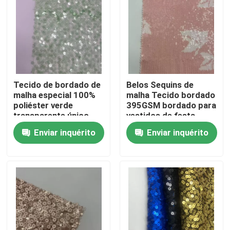
Sobre nós
Visita à fábrica
Tecido de bordado de
Belos Sequins de
Controle de qualidade
malha especial 100%
malha Tecido bordado
poliéster verde
395GSM bordado para
transparente único
vestidos de festa
para mulheres
Contacte-nos
Enviar inquérito
Enviar inquérito
vestidos de festa
Solicite um orçamento
Terry Fabric francês
Tela viscosa de linho