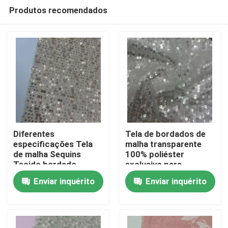
Produtos recomendados
Diferentes
Tela de bordados de
especificações Tela
malha transparente
de malha Sequins
100% poliéster
Para casa
Tecido bordado
exclusivo para
150GSM bordado para
mulheres vestidos de
Enviar inquérito
Enviar inquérito
mulheres vestidos
festa
Produtos
Vídeos