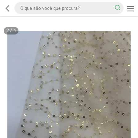
2
/
4