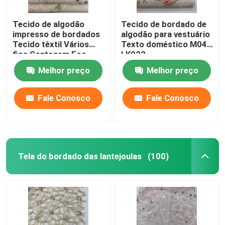
Tecido de algodão
Tecido de bordado de
impresso de bordados
algodão para vestuário
Tecido têxtil Vários
Texto doméstico M04-
fios Contagem Eco-
LK022
friendly M04-LK011
Melhor preço
Melhor preço
Fale Conosco
Fale Conosco
Tela do bordado das lantejoulas
(100)