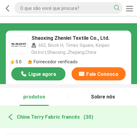
Shaoxing Zhenlei Textile Co., Ltd.
602, Block H, Times Square, Keqiao
District,Shaoxing ,Zhejiang,China
5.0
Fornecedor verificado
Ligue agora
Fale Conosco
produtos
Sobre nós
China Terry Fabric francês
(30)