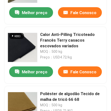
Melhor preço
Fale Conosco
Produtos
vídeos
Calor Anti-Pilling Tricoteado
Francês Terry casacos
Terry Fabric francês
escovados variados
MOQ：500 kg
Preço：USD4.72/kg
Tela viscosa de linho
Melhor preço
Fale Conosco
Tela polar do velo
Shell Fabric macia
Poliéster de algodão Tecido de
malha de tricô 66 68
MOQ：500 kg
Tecido de bordados de algodão
Preço：USD5.71/KG