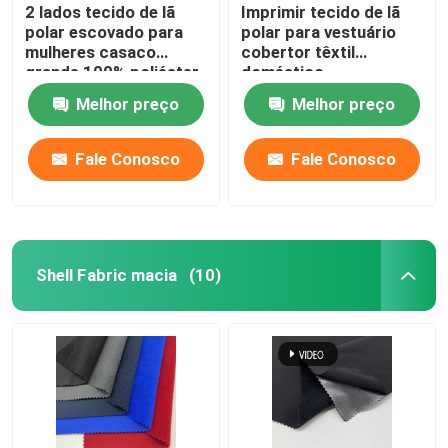
2 lados tecido de lã
Imprimir tecido de lã
polar escovado para
polar para vestuário
mulheres casaco
cobertor têxtil
grande 100% poliéster
doméstico
tingido 160gm quente
Melhor preço
Melhor preço
Fale Conosco
Fale Conosco
Shell Fabric macia
(10)