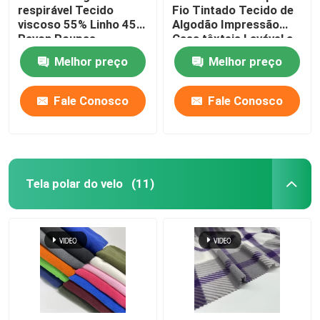
respirável Tecido
Fio Tintado Tecido de
viscoso 55% Linho 45%
Algodão Impressão
Rayon Roupas
Casa têxteis Lavável a
femininas
Máquina
Melhor preço
Melhor preço
Fale Conosco
Fale Conosco
Tela polar do velo
(11)