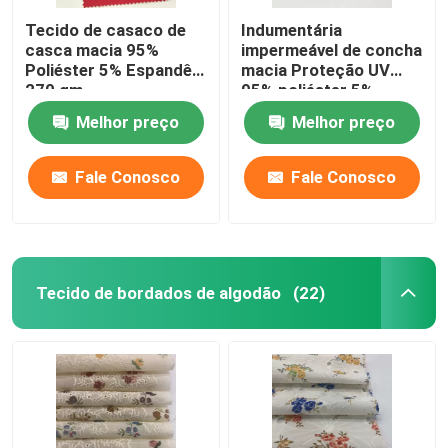
Tecido de casaco de
Indumentária
casca macia 95%
impermeável de concha
Poliéster 5% Espandêx
macia Proteção UV
270 gm
95% poliéster 5%
spandex
Melhor preço
Melhor preço
Fale Conosco
Fale Conosco
Tecido de bordados de algodão
(22)