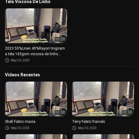
Tela Viscosa De Linho
00:29
2023 55%Linen 45%Rayon tingiram
a tela 165gsm viscosa de linho
respirável para a roupa das
May 30, 2023
mulheres
Vídeos Recentes
00:30
00:28
Shell Fabric macia
Terry Fabric francês
May 30, 2023
May 30, 2023