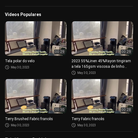
Vídeos Populares
00:29
00:29
Tela polar do velo
2023 55%Linen 45%Rayon tingiram
a tela 165gsm viscosa de linho
May 30, 2023
respirável para a roupa das
May 30, 2023
mulheres
00:30
00:28
Terry Brushed Fabric francês
Terry Fabric francês
May 30, 2023
May 30, 2023